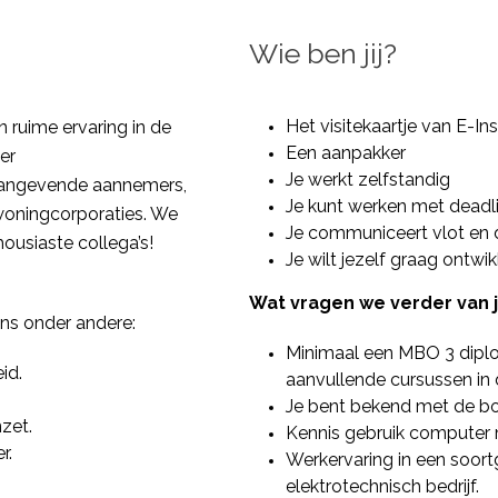
Wie ben jij?
Het visitekaartje van E-Ins
n ruime ervaring in de
Een aanpakker
er
Je werkt zelfstandig
aangevende aannemers,
Je kunt werken met deadli
 woningcorporaties. We
Je communiceert vlot en du
ousiaste collega’s!
Je wilt jezelf graag ontwi
Wat vragen we verder van 
ns onder andere:
Minimaal een MBO 3 diplo
id.
aanvullende cursussen in 
Je bent bekend met de bo
zet.
Kennis gebruik computer 
r.
Werkervaring in een soortge
elektrotechnisch bedrijf.