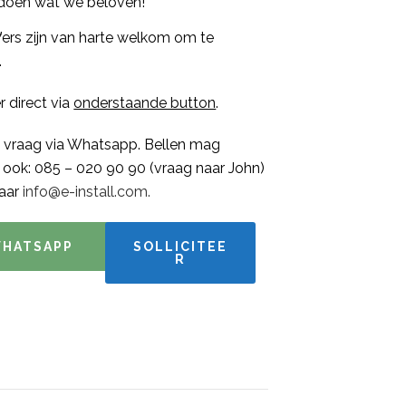
doen wat we beloven!
ers zijn van harte welkom om te
.
er direct via
onderstaande button
.
je vraag via Whatsapp. Bellen mag
jk ook: 085 – 020 90 90 (vraag naar John)
naar
info@e-install.com.
HATSAPP
SOLLICITEE
R