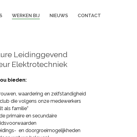
S
WERKEN BIJ
NIEUWS
CONTACT
ure Leidinggevend
ur Elektrotechniek
jou bieden:
rouwen, waardering en zelfstandigheid
club die volgens onze medewerkers
lt als familie”
e primaire en secundaire
eidsvoorwaarden
idings- en doorgroeimogelijkheden