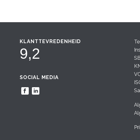
KLANTTEVREDENHEID
Te
9,2
In
SB
K
VC
SOCIAL MEDIA
IS
Sa
Al
Al
Pr