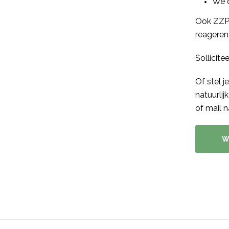
We 
Ook ZZP’
reageren
Sollicite
Of stel 
natuurli
of mail 
W