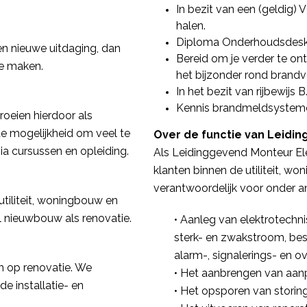
In bezit van een (geldig) 
halen.
Diploma Onderhoudsdesku
 een nieuwe uitdaging, dan
Bereid om je verder te ont
te maken.
het bijzonder rond brandve
In het bezit van rijbewijs B
Kennis brandmeldsystemen
oeien hierdoor als
 de mogelijkheid om veel te
Over de functie van Leidi
 via cursussen en opleiding.
Als Leidinggevend Monteur Ele
klanten binnen de utiliteit, w
verantwoordelijk voor onder a
utiliteit, woningbouw en
el nieuwbouw als renovatie.
• Aanleg van elektrotechnisc
sterk- en zwakstroom, best
alarm-, signalerings- en ove
n op renovatie. We
• Het aanbrengen van aan
e installatie- en
• Het opsporen van storin