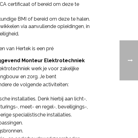
VCA certificaat of bereid om deze te
ndige BMI of bereid om deze te halen.
wikkelen via aanvullende opleidingen, in
iligheid.
.
 van Hertek is een pré
nggevend Monteur Elektrotechniek
ktrotechniek werk je voor zakelijke
oningbouw en zorg. Je bent
ndere de volgende activiteiten:
he installaties. Denk hierbij aan licht-,
urings-, meet- en regel-, beveiligings-,
rige specialistische installaties.
passingen.
gsbronnen.